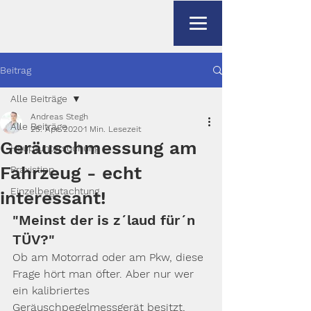
Beitrag
Alle Beiträge
Andreas Stegh
Alle Beiträge
25. Apr. 2020
1 Min. Lesezeit
Geräuschmessung am
Hauptuntersuchung
Fahrzeug - echt
Praxistipp
Einzelbegutachtung
interessant!
"Meinst der is z´laud für´n 
TÜV?" 
Ob am Motorrad oder am Pkw, diese 
Frage hört man öfter. Aber nur wer 
ein kalibriertes 
Geräuschpegelmessgerät besitzt, 