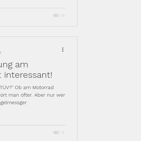
t
ung am
 interessant!
n TÜV?" Ob am Motorrad
ört man öfter. Aber nur wer
egelmessger