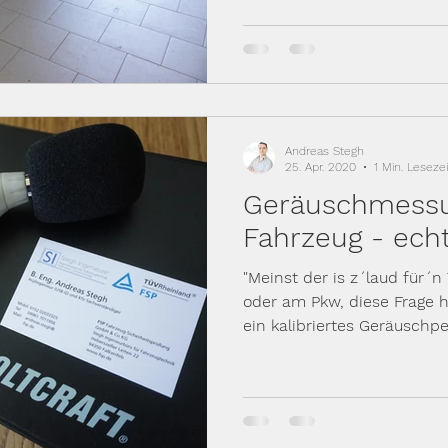
Andreas Stegh
25. Apr. 2020
1 Min. Lesezei
Geräuschmess
Fahrzeug - echt
"Meinst der is z´laud für´
oder am Pkw, diese Frage h
ein kalibriertes Geräuschp