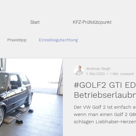
Start
KFZ-Prüfstützpunkt
Praxistipp
Einzelbegutachtung
Andreas Stegh
1. Mai 2020
1 Min. Lesezeit
#GOLF2 GTI ED
Betriebserlaubn
Der VW Golf 2 ist einfach ei
wenn man einen Golf 2 G60
schlagen Liebhaber-Herzen