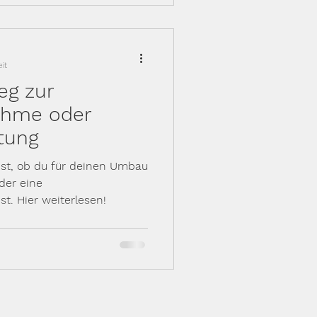
it
eg zur
ahme oder
tung
ist, ob du für deinen Umbau
der eine
t. Hier weiterlesen!