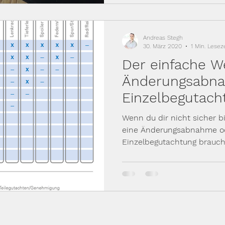
Andreas Stegh
30. März 2020
1 Min. Leseze
Der einfache W
Änderungsabn
Einzelbegutach
Wenn du dir nicht sicher b
eine Änderungsabnahme o
Einzelbegutachtung brauchs