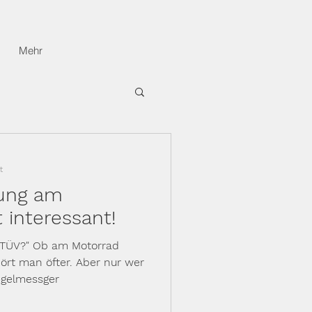
Mehr
t
ung am
 interessant!
n TÜV?" Ob am Motorrad
ört man öfter. Aber nur wer
egelmessger