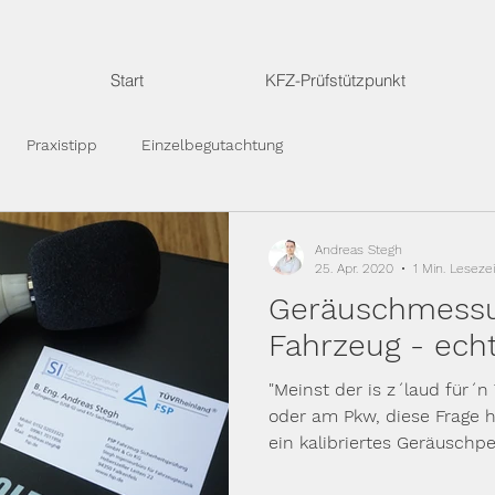
Start
KFZ-Prüfstützpunkt
Praxistipp
Einzelbegutachtung
Andreas Stegh
25. Apr. 2020
1 Min. Lesezei
Geräuschmess
Fahrzeug - echt
"Meinst der is z´laud für´
oder am Pkw, diese Frage h
ein kalibriertes Geräuschp