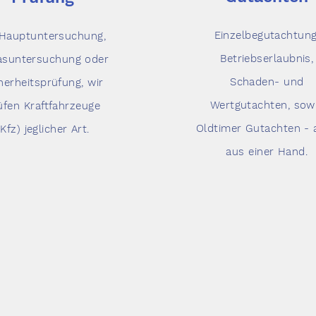
Einzelbegutachtung
Hauptuntersuchung,
Betriebserlaubnis,
asuntersuchung oder
Schaden- und
herheitsprüfung, wir
Wertgutachten, sow
üfen Kraftfahrzeuge
Oldtimer Gutachten - a
(Kfz) jeglicher Art.
aus einer Hand.
ere Dienstleistu