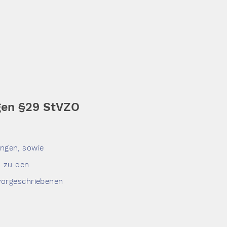
gen §29 StVZO
ngen, sowie
n zu den
vorgeschriebenen